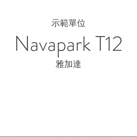
示範單位
Navapark T12
雅加達