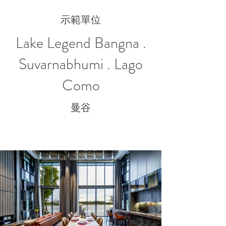
示範單位
Lake Legend Bangna .
Suvarnabhumi . Lago
Como
曼谷